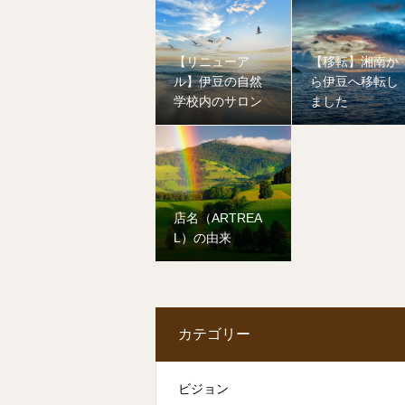
【リニューア
【移転】湘南か
ル】伊豆の自然
ら伊豆へ移転し
学校内のサロン
ました
店名（ARTREA
L）の由来
カテゴリー
ビジョン