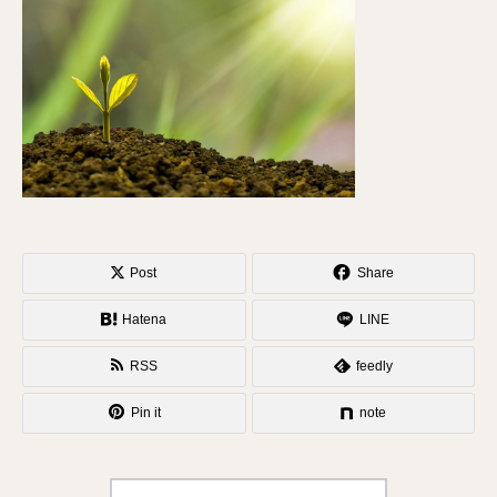
Post
Share
Hatena
LINE
RSS
feedly
Pin it
note