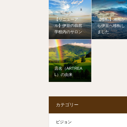
【リニューア
【移転】湘南か
ル】伊豆の自然
ら伊豆へ移転し
学校内のサロン
ました
店名（ARTREA
L）の由来
カテゴリー
ビジョン