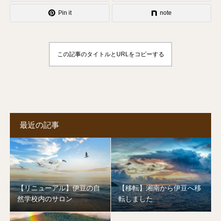
Pin it
note
この記事のタイトルとURLをコピーする
最近の記事
【リニューアル】伊豆の自
【移転】湘南から伊豆へ移
然学校内のサロン
転しました