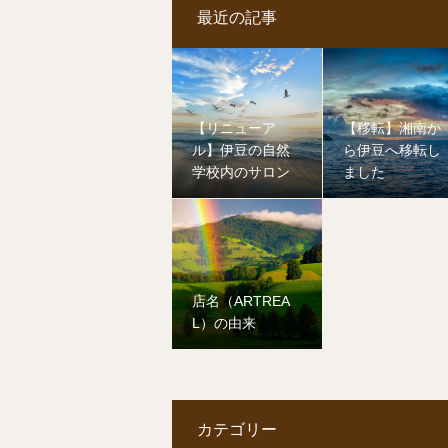
最近の記事
【リニューア
【移転】湘南か
ル】伊豆の自然
ら伊豆へ移転し
学校内のサロン
ました
店名（ARTREA
L）の由来
カテゴリー